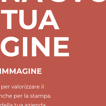
 TUA
GINE
 IMMAGINE
er valorizzare il
nche per la stampa.
della tua azienda,